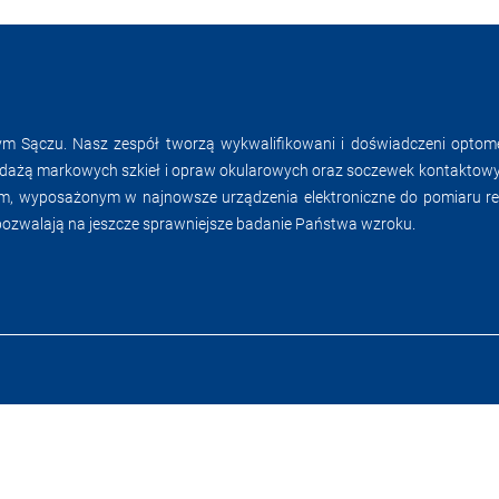
 Sączu. Nasz zespół tworzą wykwalifikowani i doświadczeni optomet
dażą markowych szkieł i opraw okularowych oraz soczewek kontaktowyc
ym, wyposażonym w najnowsze urządzenia elektroniczne do pomiaru refr
pozwalają na jeszcze sprawniejsze badanie Państwa wzroku.