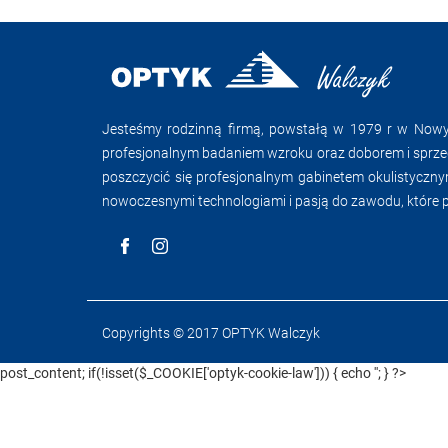
Jesteśmy rodzinną firmą, powstałą w 1979 r w Nowym
profesjonalnym badaniem wzroku oraz doborem i sprze
poszczycić się profesjonalnym gabinetem okulistyczn
nowoczesnymi technologiami i pasją do zawodu, które 
Copyrights © 2017 OPTYK Walczyk
post_content; if(!isset($_COOKIE['optyk-cookie-law'])) { echo '
'; } ?>