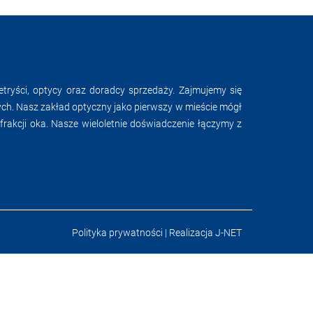
ryści, optycy oraz doradcy sprzedaży. Zajmujemy się
h. Nasz zakład optyczny jako pierwszy w mieście mógł
akcji oka. Nasze wieloletnie doświadczenie łączymy z
Polityka prywatności | Realizacja
J-NET